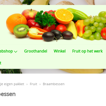
ebshop
Groothandel
Winkel
Fruit op het werk
t
Je eigen pakket
›
Fruit
›
Braambessen
essen