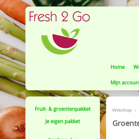
Home
W
Mijn accoun
Fruit- & groentenpakket
Webshop
›
Je eigen pakket
Groent