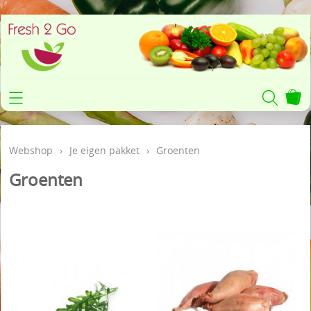
Home
Webshop
Webshop
›
Je eigen pakket
›
Groenten
Fruit- & groentenpakket
Groothandel
Groenten
Je eigen pakket
Winkel
Fruit op het werk
Markten
Contact